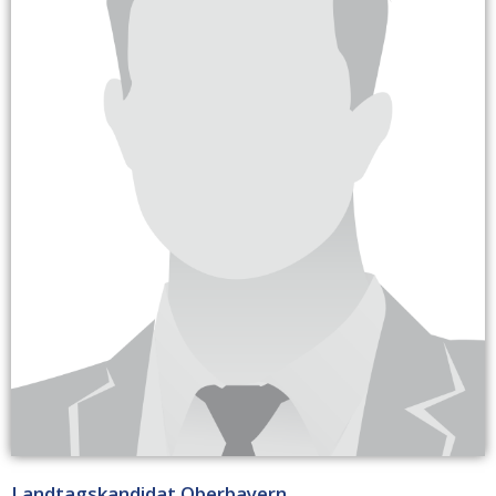
Landtagskandidat Oberbayern